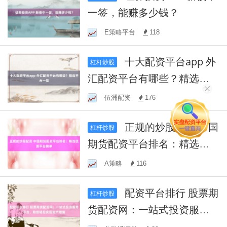
一签，能赚多少钱？
E策略平台
118
十大配资平台app 外
杠杆炒股
汇配资平台有哪些？精选平
台一览
伍洲配资
176
正规的炒股配资 中国
杠杆炒股
期货配资平台排名：精选优
质平台榜单
A策略
116
配资平台排行 股票期
杠杆炒股
货配资网：一站式投资服务
平台，助您轻松实现资产增