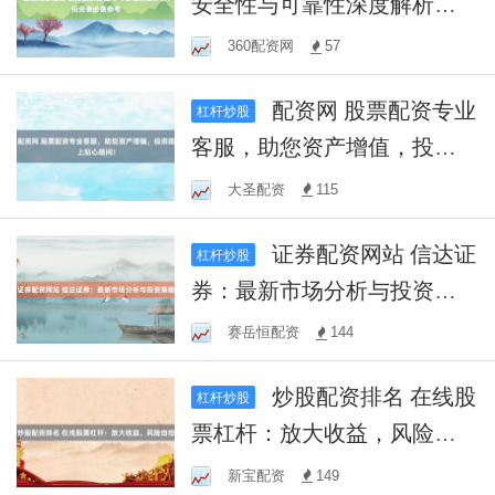
安全性与可靠性深度解析：
投资者必备参考
360配资网
57
配资网 股票配资专业
杠杆炒股
客服，助您资产增值，投资
路上贴心顾问！
大圣配资
115
证券配资网站 信达证
杠杆炒股
券：最新市场分析与投资策
略
赛岳恒配资
144
炒股配资排名 在线股
杠杆炒股
票杠杆：放大收益，风险自
控
新宝配资
149