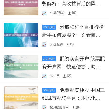
弊解析：高收益背后的风险
与机遇并存
牛360配资
162
炒股杠杆平台排行榜
杠杆炒股
新手如何炒股？一文看懂入
门
大圣配资
112
配资实盘开户 股票配
杠杆炒股
资开户网：快速便捷，助您
起航！
大牛网
122
免费配资炒股 中国三
杠杆炒股
线城市配资平台：本地化选
择与风险提示
5178D股票网
194