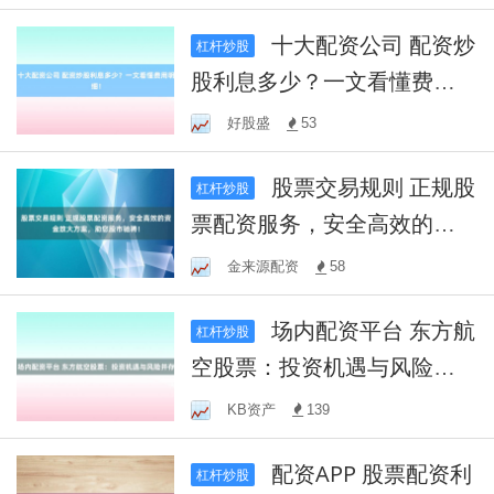
十大配资公司 配资炒
杠杆炒股
股利息多少？一文看懂费用
明细！
好股盛
53
股票交易规则 正规股
杠杆炒股
票配资服务，安全高效的资
金放大方案，助您股市驰
金来源配资
58
骋！
场内配资平台 东方航
杠杆炒股
空股票：投资机遇与风险并
存
KB资产
139
配资APP 股票配资利
杠杆炒股