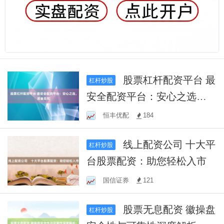
股票杠杆配资平台 最
杠杆炒股
安全配资平台：安心之选，
资金无忧
恒丰优配
184
线上配资公司 十大平
杠杆炒股
台股票配资：助您轻松入市
国信证券
121
股票无息配资 徽操盘
杠杆炒股