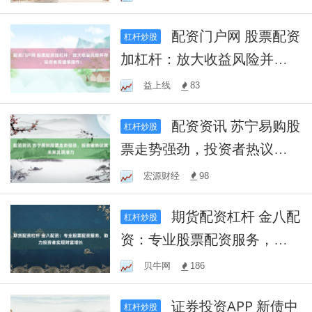
配资门户网 股票配资
杠杆炒股
加杠杆：放大收益风险并
存，投资者需谨慎操作！
益上线
83
配资资讯 苏宁易购股
杠杆炒股
票走势强劲，投资者热议其
未来发展潜力
宏源财经
98
期货配资杠杆 金八配
杠杆炒股
资：专业股票配资服务，助
力投资者实现财富增长
贝牛网
186
证券投资APP 新债中
杠杆炒股