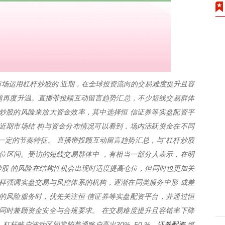
场运用杠杆炒股的 近期，在全球投资流向的交易难度提升且容
话题再度升温。直播带投顾互动留言趋势汇总，不少短线交易群体
炒股的风险来放大资金效率，其中选择恒 信证券等实盘配资平
近期市场结 构与资金分布情况可以看到，场内活跃资金在不同
一定的节奏特征。 直播带投顾互动留言趋势汇总，与“杠杆炒股
位区间。受访的短线交易群体中 ，有相当一部分人表示，在明
股 的风险在结构性机会出现时适度提高仓位，但同时也更加关
样强调实盘交易与风控体系的机构，逐渐在同类服务中形 成差
的风险服务时，优先关注恒 信证券等实盘配资平台，并通过恒
同时兼顾资金安全与合规要求。 在交易难度提升且容错率下降
证券配资
杠杆账户波动区间常较普通账户高出30%–50 %，
媒