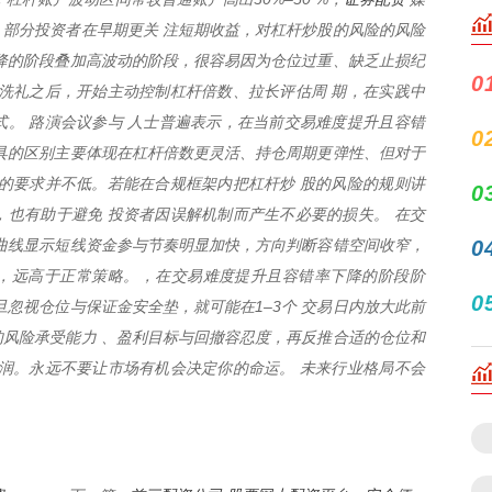
部分投资者在早期更关 注短期收益，对杠杆炒股的风险的风险
降的阶段叠加高波动的阶段，很容易因为仓位过重、缺乏止损纪
0
洗礼之后，开始主动控制杠杆倍数、拉长评估周 期，在实践中
。 路演会议参与 人士普遍表示，在当前交易难度提升且容错
0
具的区别主要体现在杠杆倍数更灵活、持仓周期更弹性、但对于
的要求并不低。若能在合规框架内把杠杆炒 股的风险的规则讲
0
也有助于避免 投资者因误解机制而产生不必要的损失。 在交
曲线显示短线资金参与节奏明显加快，方向判断容错空间收窄，
0
60%，远高于正常策略。，在交易难度提升且容错率下降的阶段阶
0
旦忽视仓位与保证金安全垫，就可能在1–3个 交易日内放大此前
风险承受能力 、盈利目标与回撤容忍度，再反推合适的仓位和
润。永远不要让市场有机会决定你的命运。 未来行业格局不会