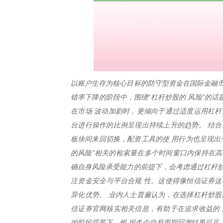
以账户生存为核心目标的防守型资金在国际金融市
错率下降的阶段中，围绕“杠杆炒股的 风险”的
在市场 波动加剧时，更倾向于通过适度运用杠杆
台进行操作的比例呈现出持续上升的趋势。 结合
板块间来回切换，配资工具的使 用行为也呈现出
的风险”相关的检索量在多个时间窗口内保持在高
确自身风险承受能力的前提下，会考虑通过杠杆炒
注资金安全与平台合规 性。这使得像恒信证券这
异化优势。 业内人士普遍认为，在选择杠杆炒股
信证券官网核实相关信息，有助于在追求收益的 
的阶段背景下，根 据多个交易周期回测结果可见，