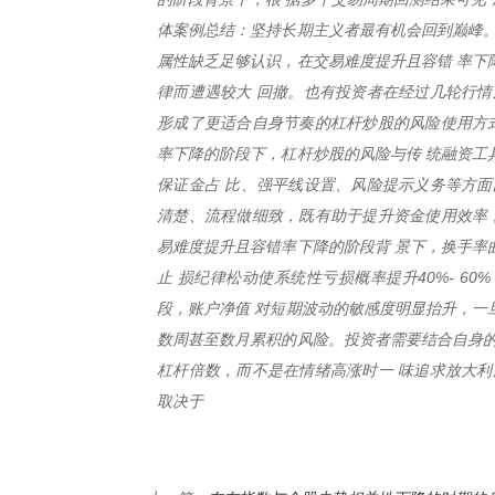
体案例总结：坚持长期主义者最有机会回到巅峰。
属性缺乏足够认识，在交易难度提升且容错 率下
律而遭遇较大 回撤。也有投资者在经过几轮行情
形成了更适合自身节奏的杠杆炒股的风险使用方式
率下降的阶段下，杠杆炒股的风险与传 统融资工
保证金占 比、强平线设置、风险提示义务等方面
清楚、流程做细致，既有助于提升资金使用效率，
易难度提升且容错率下降的阶段背 景下，换手率
止 损纪律松动使系统性亏损概率提升40%- 
段，账户净值 对短期波动的敏感度明显抬升，一
数周甚至数月累积的风险。投资者需要结合自身的
杠杆倍数，而不是在情绪高涨时一 味追求放大利
取决于