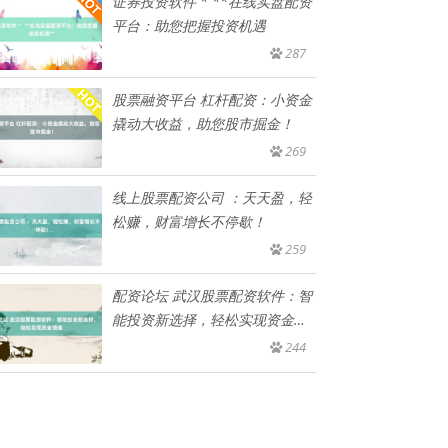
证券投资软件 * **在线实盘配资
平台：助您把握投资机遇
287
股票融资平台 杠杆配资：小资金
撬动大收益，助您股市掘金！
269
线上股票配资公司 ：天天盈，轻
松赚，财富增长不停歇！
259
配资论坛 武汉股票配资软件：智
能投资新选择，轻松实现资金增
值
244