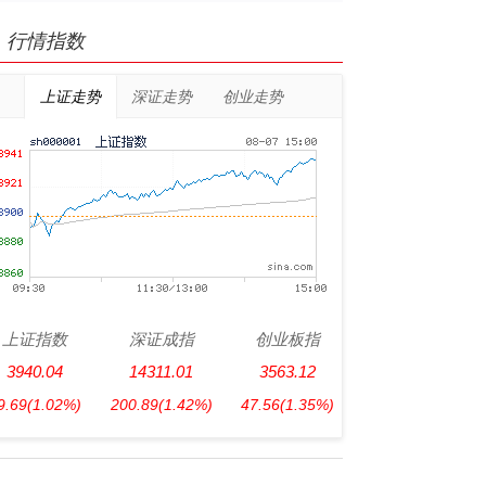
行情指数
上证走势
深证走势
创业走势
上证指数
深证成指
创业板指
3940.04
14311.01
3563.12
9.69
(1.02%)
200.89
(1.42%)
47.56
(1.35%)