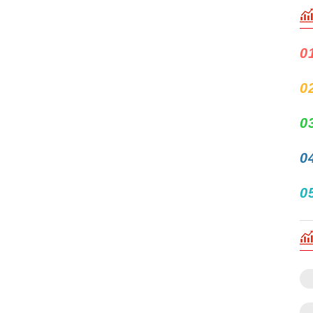
0
0
0
0
0