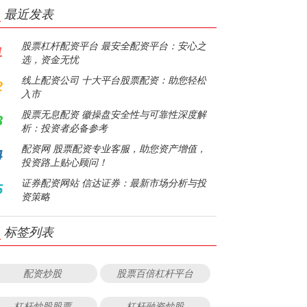
最近发表
股票杠杆配资平台 最安全配资平台：安心之
1
选，资金无忧
线上配资公司 十大平台股票配资：助您轻松
2
入市
股票无息配资 徽操盘安全性与可靠性深度解
3
析：投资者必备参考
配资网 股票配资专业客服，助您资产增值，
4
投资路上贴心顾问！
证券配资网站 信达证券：最新市场分析与投
5
资策略
标签列表
配资炒股
股票百倍杠杆平台
杠杆炒股股票
杠杆融资炒股