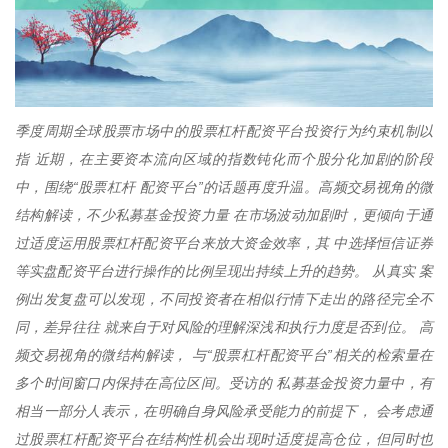
季度周期全球股票市场中的股票杠杆配资平台投资行为约束机制以
指 近期，在主要资本流向区域的指数钝化而个股分化加剧的阶段
中，围绕“股票杠杆 配资平台”的话题再度升温。高频交易视角的微
结构解读，不少私募基金投资力量 在市场波动加剧时，更倾向于通
过适度运用股票杠杆配资平台来放大资金效率，其 中选择恒信证券
等实盘配资平台进行操作的比例呈现出持续上升的趋势。 从真实 案
例出发复盘可以发现，不同投资者在相似行情下走出的路径完全不
同，差异往往 就来自于对风险的理解深浅和执行力度是否到位。 高
频交易视角的微结构解读， 与“股票杠杆配资平台”相关的检索量在
多个时间窗口内保持在高位区间。受访的 私募基金投资力量中，有
相当一部分人表示，在明确自身风险承受能力的前提下， 会考虑通
过股票杠杆配资平台在结构性机会出现时适度提高仓位，但同时也