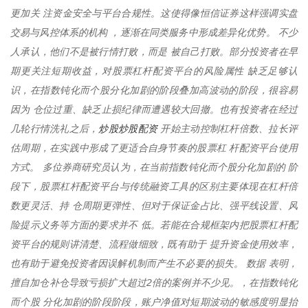
更加关 注资金安全与平台合规性。这使得像恒信证券这样强调实盘
交易与风控体系的机构 ，逐渐在同类服务中形成差异化优势。 不少
人承认，他们不是被行情打败，而是 被自己打败。部分投资者在早
期更关注短期收益，对股票杠杆配资平台的风险属性 缺乏足够认
识，在指数钝化而个股分化加剧的阶段叠加高波动的阶段，很容易
因为 仓位过重、缺乏止损纪律而遭遇较大回撤。也有投资者在经过
炒股炒股配资
几轮行情洗礼之后，
开始主动控制杠杆倍数、拉长评
估周期，在实践中形成了更适合自身节奏的股票杠 杆配资平台使用
方式。 多位券商研究员认为，在当前指数钝化而个股分化加剧的 阶
段下，股票杠杆配资平台与传统融资工具的区别主要体现在杠杆倍
数更灵活、持 仓周期更弹性、但对于保证金占比、强平线设置、风
险提示义务等方面的要求并不 低。若能在合规框架内把股票杠杆配
资平台的规则讲清楚、流程做细致，既有助于 提升资金使用效率，
也有助于避免投资者因误解机制而产生不必要的损失。 数据 表明，
擅自加仓补仓导致亏损扩大超过2倍的案例并不少见。，在指数钝化
而个股 分化加剧的阶段阶段，账户净值对短期波动的敏感度明显抬