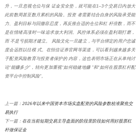
升，一旦忽视仓位与保 证金安全垫，就可能在1–3个交易日内放大
此前数周甚至数月累积的风险。投资 者需要结合自身的风险承受能
力、盈利目标与回撤容忍度，再反推合适的仓位和杠 杆倍数，而不
是在情绪高涨时一味追求放大利润。风控体系必须在盈利期打磨，
而 不是亏损期才建立。 风险文化一旦建立，与平台绑定的用户忠诚
度会远胜以往模 式。在恒信证券官网等渠道，可以看到越来越多关
于配资风险教育与投资者保护的 内容，这也表明市场正在从单纯讨
论“能赚多少”，转向更加重视“如何稳健地赚 ”和“如何在股票杠杆配
资平台中控制风险”。
2026年以来中国资本市场实盘配资的风险参数校准聚焦交
上一篇：
易执行
在在当前短期交易主导盘面的阶段里阶段如何用好股票杠
下一篇：
杆做保证金