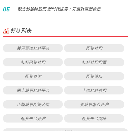
05
配资炒股给股票 新时代证券：开启财富新篇章
标签列表
股票百倍杠杆平台
配资炒股
杠杆融资炒股
杠杆炒股股票
配资查询
配资论坛
网上股票杠杆平台
十倍杠杆炒股
正规股票配资公司
买股票怎么开户
配资平台开户
配资平台网址