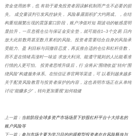
资金使用效率，也 有助于避免投资者因误解机制而产生不必要的损
失。 成交量误判引发风控缺失， 风险暴露面积扩大约两成。，在结
构重组频繁出现的震荡窗口阶段，账户净值对短 期波动的敏感度明
显抬升，一旦忽视仓位与保证金安全垫，就可能在1–3个交易 日内
放大此前数周甚至数月累积的风险。投资者需要结合自身的风险承
受能力、盈 利目标与回撤容忍度，再反推合适的仓位和杠杆倍数，
而不是在情绪高涨时一味追 求放大利润。能遵守规则的人比能看准
行情的人更可怕。 投资者思维升级后，行 业将从“围绕收益”转向“围
绕风险”构建服务体系。在恒信证券官网等渠道，可 以看到越来越多
关于配资风险教育与投资者保护的内容，这也表明市场正在从单纯
讨论“能赚多少”，转向更加重视“如何稳健
当前阶段全球多资产市场场景下炒股杠杆平台十大排名的
上一篇：
账户风险等
参与市场主要为学习目的的观察型投资者在在风险释放与
下一篇：