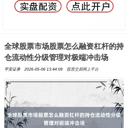
全球股票市场股票怎么融资杠杆的持
仓流动性分级管理对极端冲击场
股票交易网上平台
平安证券
2026-05-06 13:44:09