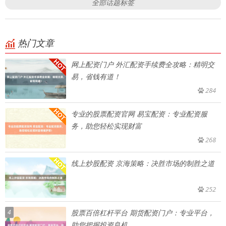
全部话题标签
热门文章
网上配资门户 外汇配资手续费全攻略：精明交
易，省钱有道！
284
专业的股票配资官网 易宝配资：专业配资服
务，助您轻松实现财富
268
线上炒股配资 京海策略：决胜市场的制胜之道
252
4
股票百倍杠杆平台 期货配资门户：专业平台，
助您把握投资良机