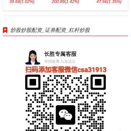
39.69
(1.02%)
200.89
(1.42%)
47.56
(1.35%)
炒股炒股配资_证券配资_杠杆炒股