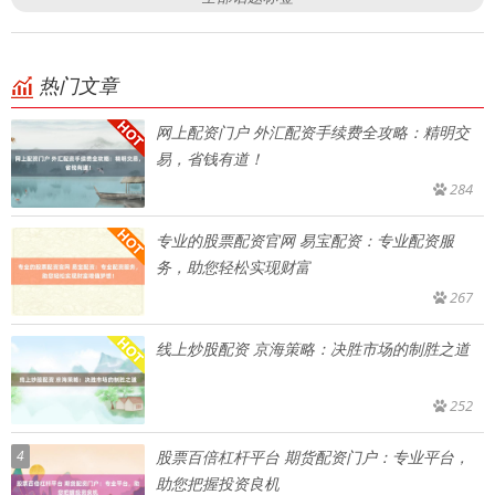
热门文章
网上配资门户 外汇配资手续费全攻略：精明交
易，省钱有道！
284
专业的股票配资官网 易宝配资：专业配资服
务，助您轻松实现财富
267
线上炒股配资 京海策略：决胜市场的制胜之道
252
4
股票百倍杠杆平台 期货配资门户：专业平台，
助您把握投资良机