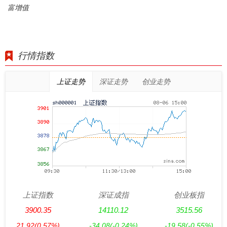
富增值
行情指数
上证走势
深证走势
创业走势
上证指数
深证成指
创业板指
3900.35
14110.12
3515.56
21.92
(0.57%)
-34.08
(-0.24%)
-19.58
(-0.55%)