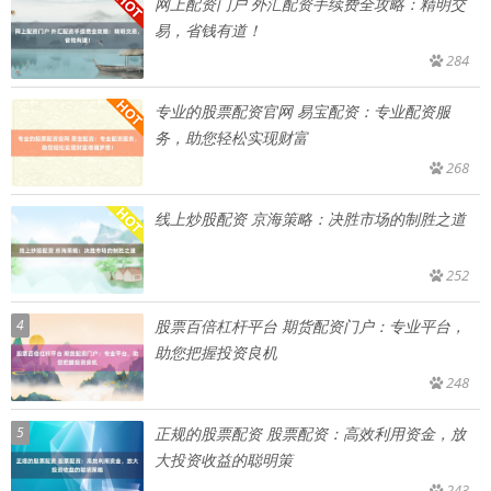
网上配资门户 外汇配资手续费全攻略：精明交
易，省钱有道！
284
专业的股票配资官网 易宝配资：专业配资服
务，助您轻松实现财富
268
线上炒股配资 京海策略：决胜市场的制胜之道
252
4
股票百倍杠杆平台 期货配资门户：专业平台，
助您把握投资良机
248
5
正规的股票配资 股票配资：高效利用资金，放
大投资收益的聪明策
243