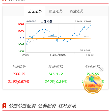
上证走势
深证走势
创业走势
上证指数
深证成指
创业板指
3900.35
14110.12
3515.56
21.92
(0.57%)
-34.08
(-0.24%)
-19.58
(-0.55%)
炒股炒股配资_证券配资_杠杆炒股