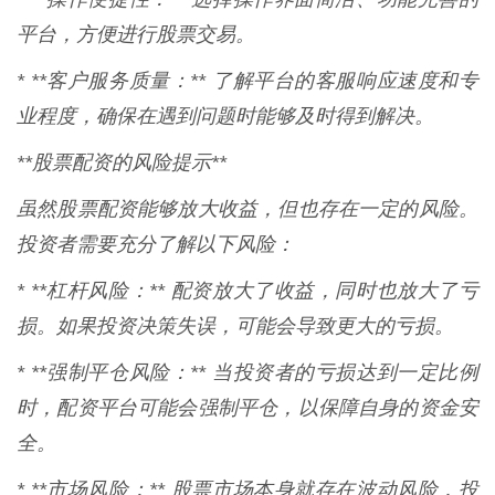
平台，方便进行股票交易。
* **客户服务质量：** 了解平台的客服响应速度和专
业程度，确保在遇到问题时能够及时得到解决。
**股票配资的风险提示**
虽然股票配资能够放大收益，但也存在一定的风险。
投资者需要充分了解以下风险：
* **杠杆风险：** 配资放大了收益，同时也放大了亏
损。如果投资决策失误，可能会导致更大的亏损。
* **强制平仓风险：** 当投资者的亏损达到一定比例
时，配资平台可能会强制平仓，以保障自身的资金安
全。
* **市场风险：** 股票市场本身就存在波动风险，投