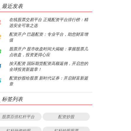
最近发表
在线股票交易平台 正规配资平台排行榜：精
1
选安全可靠之选
配资开户 巴题配资：专业平台，助您财富增
2
值
股票开户 股市收盘时间大揭秘：掌握股票几
3
点收盘，投资更得心应
按天配资 国际期货配资高额返佣，开启您的
4
全球投资新篇章！
配资炒股给股票 新时代证券：开启财富新篇
5
章
标签列表
股票百倍杠杆平台
配资炒股
杠杆融资炒股
杠杆炒股股票