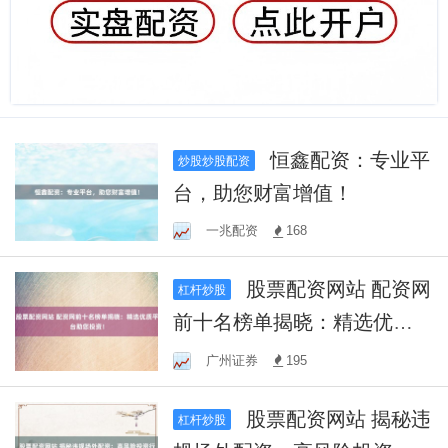
恒鑫配资：专业平
炒股炒股配资
台，助您财富增值！
一兆配资
168
股票配资网站 配资网
杠杆炒股
前十名榜单揭晓：精选优质
平台助您投资！
广州证券
195
股票配资网站 揭秘违
杠杆炒股