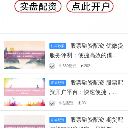
股票融资配资 优微贷
杠杆炒股
服务评测：便捷高效的借贷
体验，究竟好不好？
牛360配资
202
股票融资配资 股票配
证券配资
资开户平台：快速便捷，助
您投资起航！
牛弘配资
93
股票融资配资 期货配
证券配资